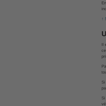
En
in
↑ 
U
Il
ce
pr
Pa
to
Si
pa
Si
vé