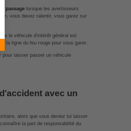
 le passage
lorsque les avertisseurs
ion, vous devez ralentir, vous garez sur
mais le véhicule d'intérêt général est
eu la ligne du feu rouge pour vous garer.
er pour laisser passer un véhicule
 d'accident avec un
ritaire, alors que vous deviez lui laisser
connaître la part de responsabilité du