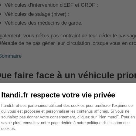
Véhicules d'intervention d'EDF et GRDF ;
Véhicules de salage (hiver) ;
Véhicules des médecins de garde.
galement, vous n'êtes pas contraint de leur céder le passage. 
éférable de ne pas gêner leur circulation lorsque vous en cr
Sommaire
ue faire face à un véhicule prior
 code de la route indique qu'un véhicule d'intérêt général devi
ertisseurs lumineux (gyrophare) ou sonores (sirène à 2 tons)
vèlent le caractère urgent de l'intervention et qui permettent
clistes et les piétons.
ns ce cas, les véhicules prioritaires ont le droit d'enfreindr
uge, non-respect d'un stop, excès de vitesse). Toutefois, il