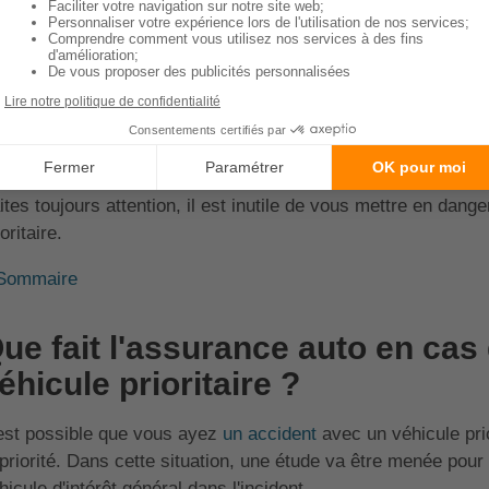
 tant que conducteur, vous avez
l'obligation de leur céder
nores et/ou visuels sont enclenchés. En fonction de la situat
 bas-côté, voire vous arrêtez.
 but est de libérer la route, afin qu'ils puissent passer. Si ja
oqué, vous pouvez monter sur le trottoir et/ou dépasser un p
ites toujours attention, il est inutile de vous mettre en dang
oritaire.
Sommaire
ue fait l'assurance auto en cas
éhicule prioritaire ?
 est possible que vous ayez
un accident
avec un véhicule prio
 priorité. Dans cette situation, une étude va être menée pour 
hicule d'intérêt général dans l'incident.