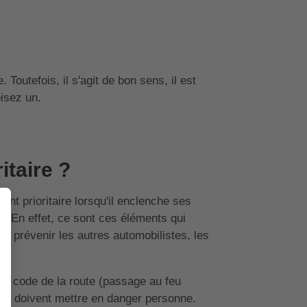
Toutefois, il s'agit de bon sens, il est
oisez un.
itaire ?
ent prioritaire lorsqu'il enclenche ses
. En effet, ce sont ces éléments qui
 de prévenir les autres automobilistes, les
e le code de la route (passage au feu
s ne doivent mettre en danger personne.