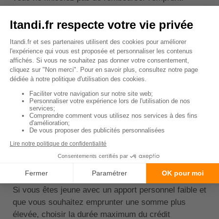
Vous pourriez alors, malgré votre jeune âge,
souscrire un emprunt important sans avoir des
mensualités élevées.
Regardons un exemple concret : Si vous choisissez
d'emprunter 150 000 € à rembourser sur 17 ans avec
un taux de 3,80 %, vous aurez une mensualité de 1
042€.
En conservant la même mensualité, vous pouvez
emprunter 184 000 € sur 25 ans, avec un taux à 3,96
%. Certes vous payez plus d'intérêts, mais vous
pouvez emprunter une somme beaucoup plus
importante.
Si vous êtes jeune avec un apport personnel faible et
que vous souhaitez emprunter une somme plus
élevée, choisir la durée maximum du crédit