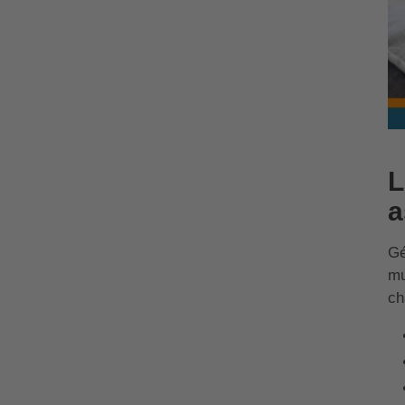
L
a
Gé
mu
ch