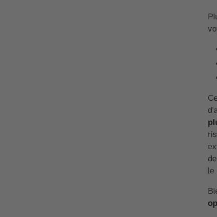
Pl
vo
Ce
d'
pl
ri
ex
de
le
Bi
op