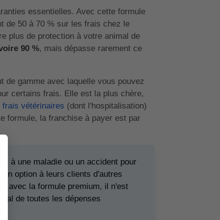
ranties essentielles. Avec cette formule
 de 50 à 70 % sur les frais chez le
fre plus de protection à votre animal de
voire 90 %
, mais dépasse rarement ce
haut de gamme avec laquelle vous pouvez
 certains frais. Elle est la plus chère,
rais vétérinaires
(dont l'hospitalisation)
 formule, la franchise à payer est par
iés à une maladie ou un accident pour
n option à leurs clients d'autres
me avec la formule premium, il n'est
gral de toutes les dépenses
ie.