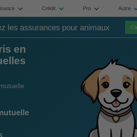
inance
Crédit
Pro
Autre
z les assurances pour animaux
Co
ris en
uelles
mutuelle
mutuelle
s