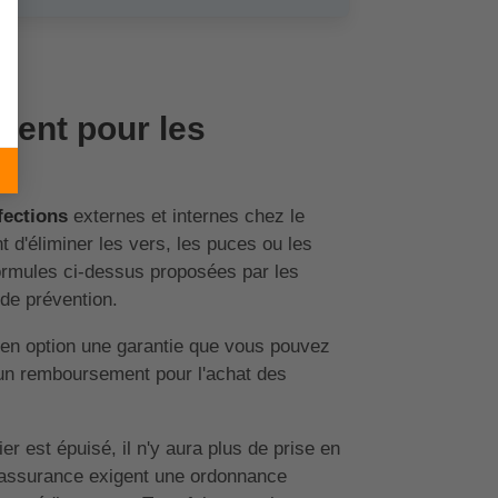
ent pour les
fections
externes et internes chez le
t d'éliminer les vers, les puces ou les
formules ci-dessus proposées par les
de prévention.
 en option une garantie que vous pouvez
d'un remboursement pour l'achat des
er est épuisé, il n'y aura plus de prise en
d'assurance exigent une ordonnance