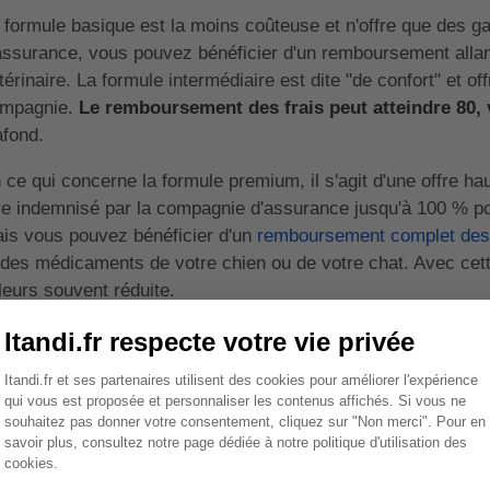
 formule basique est la moins coûteuse et n'offre que des ga
assurance, vous pouvez bénéficier d'un remboursement allant
térinaire. La formule intermédiaire est dite "de confort" et of
mpagnie.
Le remboursement des frais peut atteindre 80, 
afond.
 ce qui concerne la formule premium, il s'agit d'une offre 
re indemnisé par la compagnie d'assurance jusqu'à 100 % pour
is vous pouvez bénéficier d'un
remboursement complet des f
 des médicaments de votre chien ou de votre chat. Avec cette
lleurs souvent réduite.
💡À savoir
: le remboursement ne concerne que les frais l
la formule basique. Les compagnies d'assurance proposent e
garanties pour compléter leur contrat. Il faut noter que mê
parfois pas possible de bénéficier d'un remboursement inté
vétérinaires, tout dépend de votre contrat et de la compagn