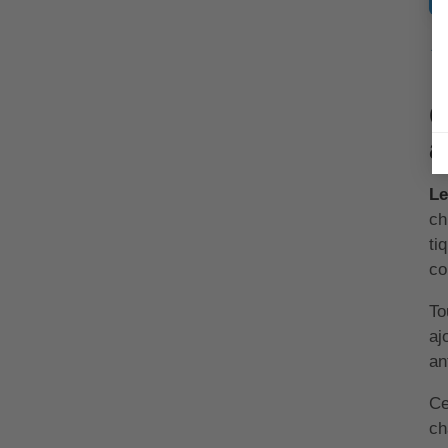
↑ 
C
a
Le
ch
ti
co
To
aj
an
Ce
ch