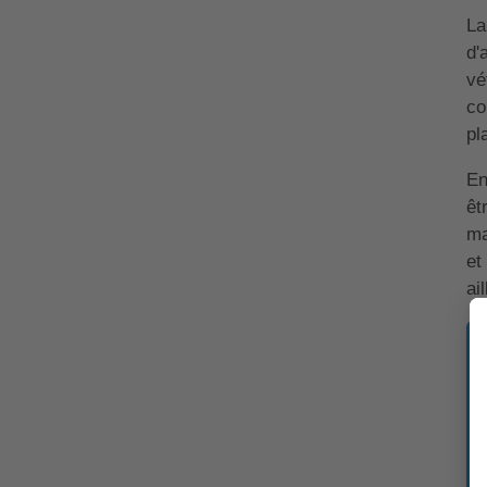
La
d'
vé
co
pl
En
êt
ma
et
ai