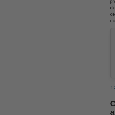
pr
d'
de
mu
↑ 
C
a