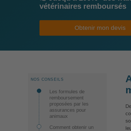
vétérinaires remboursés
Obtenir mon devis
A
NOS CONSEILS
m
Les formules de
remboursement
proposées par les
De
assurances pour
co
animaux
so
Comment obtenir un
le