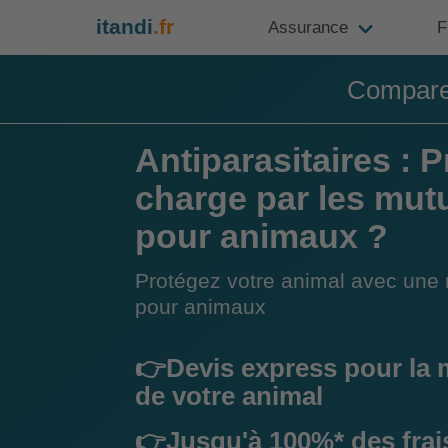
itandi
.fr
Assurance
F
Compare
Antiparasitaires : P
charge par les mut
pour animaux ?
Protégez votre animal avec une 
pour animaux
👉Devis express pour la 
de votre animal
👉Jusqu'à 100%* des frai