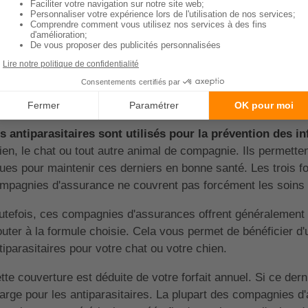
Sommaire
omment obtenir un remboursem
ntiparasitaires ?
s antiparasitaires sont utilisés pour la prévention des in
ien, le chat ou tout autre animal de compagnie. Ils permetten
ques pour maintenir ces derniers en bonne santé. Les trois 
mpagnies d'assurance ne couvrent pas forcément les soins 
utefois, ces compagnies d'assurances offrent généralement
outer à la formule choisie. Cela vous permet de bénéficier 
tiparasitaires pour votre chat ou votre chien.
tte couverture est déduite de votre forfait annuel. Si ce derni
arge pour les antiparasitaires. La plupart des compagnies 