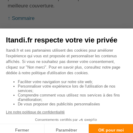
meilleure couverture.
↑ Sommaire
Combien coûte l'assistance
0 km ?
Le coût de l'assistance 0 km diffère d'un assureur à
un autre. C'est pourquoi il peut être utile de
comparer, afin de trouver le prix le plus avantageux.
En moyenne, il faut compter
quelques euros par
mois
pour bénéficier de cette garantie. Bien que ce
ne soit pas une option très coûteuse, son coût
s'ajoute à celui de l'assurance auto, vous devez
donc réfléchir à son utilité.
Pour savoir si vous devez payer ce supplément