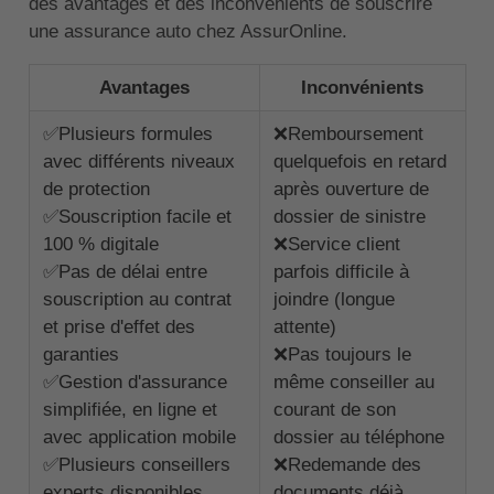
des avantages et des inconvénients de souscrire
une assurance auto chez AssurOnline.
Avantages
Inconvénients
✅Plusieurs formules
❌Remboursement
avec différents niveaux
quelquefois en retard
de protection
après ouverture de
✅Souscription facile et
dossier de sinistre
100 % digitale
❌Service client
✅Pas de délai entre
parfois difficile à
souscription au contrat
joindre (longue
et prise d'effet des
attente)
garanties
❌Pas toujours le
✅Gestion d'assurance
même conseiller au
simplifiée, en ligne et
courant de son
avec application mobile
dossier au téléphone
✅Plusieurs conseillers
❌Redemande des
experts disponibles
documents déjà