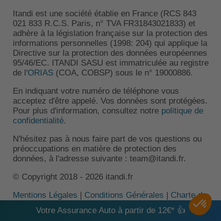
Itandi est une société établie en France (RCS 843
021 833 R.C.S. Paris, n° TVA FR31843021833) et
adhère à la législation française sur la protection des
informations personnelles (1998: 204) qui applique la
Directive sur la protection des données européennes
95/46/EC. ITANDI SASU est immatriculée au registre
de l'
ORIAS
(COA, COBSP) sous le n° 19000886.
En indiquant votre numéro de téléphone vous
acceptez d'être appelé. Vos données sont protégées.
Pour plus d'information, consultez notre
politique de
confidentialité
.
N'hésitez pas à nous faire part de vos questions ou
préoccupations en matière de protection des
données, à l'adresse suivante : team@itandi.fr.
© Copyright 2018 - 2026 itandi.fr
Mentions Légales
|
Conditions Générales
|
Charte de
confidentialité
|
Gestion des préférences
|
Contact
Votre Assurance Auto à partir de 12€* 👍