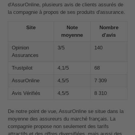
d'AssurOnline, plusieurs avis de clients assurés de
la compagnie à propos de ses produits d'assurance.
Site
Note
Nombre
moyenne
d'avis
Opinion
3/5
140
Assurances
Trustpilot
4,1/5
68
AssurOnline
4,5/5
7 309
Avis Vérifiés
4,5/5
8 310
De notre point de vue, AssurOnline se situe dans la
moyenne des assureurs du marché français. La
compagnie propose non seulement des tarifs
attractifs et des offres diversifiées, mais aussi des