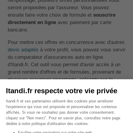
remplissage, plusieurs offres personnalisées vous
seront proposées par l'assureur. Vous pouvez
ensuite faire votre choix de formule et
souscrire
directement en ligne
avec paiement par carte
bancaire.
Pour mettre ces offres en concurrence avec d'autres
devis adaptés
à votre profil, vous pouvez vous servir
du comparateur d'assurances auto en ligne
d'Itandi.fr. Cet outil vous permet d'avoir accès à un
grand nombre d'offres et de formules, provenant de
plusieurs assureurs importants, présents sur le
marché français. Cela vous permet d'avoir une vue
d'ensemble des possibilités qui s'offrent à vous pour
la couverture de votre voiture.
Dans les résultats de la demande de devis, des
détails tels que la prime et les garanties sont donnés
sur chaque offre pour vous guider dans vos choix.