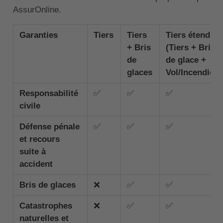
AssurOnline.
Garanties
Tiers
Tiers
Tiers étendu
+ Bris
(Tiers + Bris
de
de glace +
glaces
Vol/Incendie)
Responsabilité
✅
✅
✅
civile
Défense pénale
✅
✅
✅
et recours
suite à
accident
Bris de glaces
❌
✅
✅
Catastrophes
❌
✅
✅
naturelles et