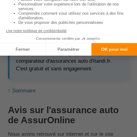
Utiliser notre comparateur vous permettra donc
d'avoir
plusieurs devis à disposition
et de voir
facilement les différences qu'ils présentent par
rapport à ceux d'AssurOnline.
💡À savoir :
vous pouvez réaliser jusqu'à 340
€ d'économie sur votre prime en utilisant le
comparateur d'assurances auto d'Itandi.fr.
C'est gratuit et sans engagement.
↑ Sommaire
Avis sur l'assurance auto
de AssurOnline
Nous avons retrouvé sur internet et sur le site