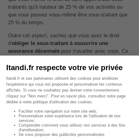
traitants qu'à hauteur de 25 % de vos activités ou
que vous pouvez vous-même être sous-traitant que
25 % du temps.
Outre cet aspect, sachez que vous avez le droit
d'
obliger le sous-traitant à souscrire une
assurance décennale
pour travailler avec vous. Ce
dernier n'est pas obligé d'accepter, mais il ne
travaillera alors pas avec vous.
S'il accepte, vous pouvez lui demander son
attestation d'assurance avant le début des travaux,
voire au cours du chantier.
Sur ce document, étudiez attentivement la période
de validité de la couverture, les activités couvertes,
le seuil et le plafond de couverture, qui doivent tous
correspondre aux exigences du chantier.