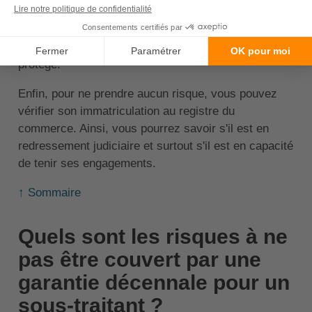
Si vous n'êtes pas certain de la véracité de
l'attestation, n'hésitez pas à contacter l'assureur qui
a établi ce contrat, afin de vous assurer qu'il est bien
protégé.
Enfin, pour ne prendre aucun risque, vous pouvez
vérifier son immatriculation au registre du
commerce. Ainsi, vous pourrez savoir s'il est en
redressement judiciaire et surtout s'il est en capacité
de tenir ses engagements.
↑ Sommaire
Quels sont les risques à ne
pas être couvert par une
garantie décennale pour un
sous-traitant ?