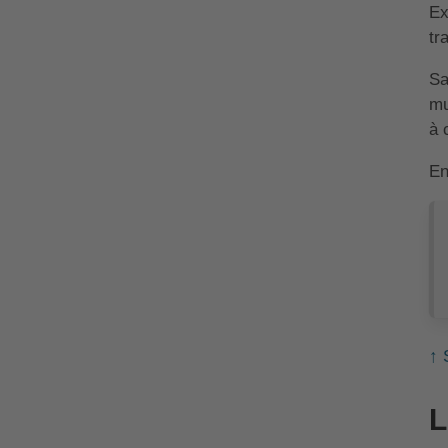
Ex
tr
Sa
mu
à 
En
↑ 
L