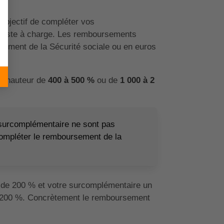
objectif de compléter vos
 reste à charge. Les remboursements
sement de la Sécurité sociale ou en euros
 à hauteur de
400 à 500 %
ou de
1 000 à 2
a surcomplémentaire ne sont pas
 compléter le remboursement de la
 de 200 % et votre surcomplémentaire un
s 200 %. Concrètement le remboursement