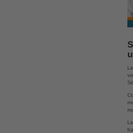
S
u
La
vo
Sé
Co
mu
mu
La
fr