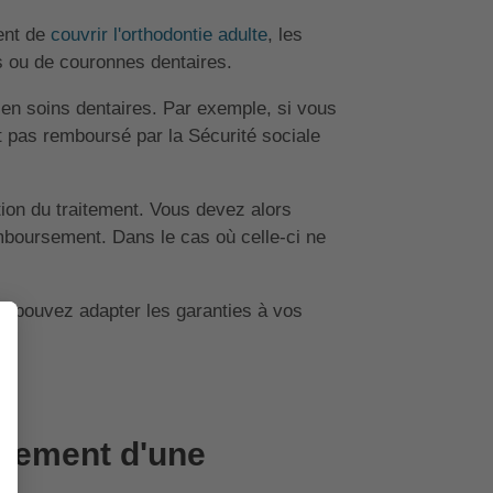
ent de
couvrir l'orthodontie adulte
, les
s ou de couronnes dentaires.
en soins dentaires. Par exemple, si vous
t pas remboursé par la Sécurité sociale
tion du traitement. Vous devez alors
boursement. Dans le cas où celle-ci ne
ous pouvez adapter les garanties à vos
.
sement d'une