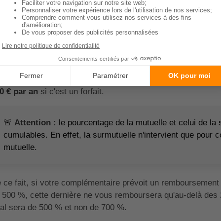
mme nous venons de le voir, la surmutuelle dentaire a pour 
mboursements, afin que vous n'ayez que peu, voire plus de
uvent être exprimés en pourcentage sur la base de rembour
us la forme d'un forfait annuel.
 général, une bonne surmutuelle prévoit un remboursement
0 € par an
si c'est un forfait.
🚨
Attention :
le pourcentage de la mutuelle et celui de l
cumulables. En effet, la surmutuelle n'intervient que pour
mutuelle.
 ce fait, si votre complémentaire prévoit un remboursement
 500 %, cette dernière ne vous remboursera qu'au-delà de
tal sera de 500 % et non de 700 %.