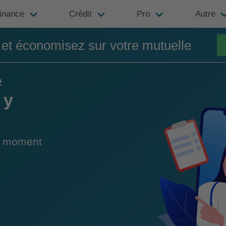
inance
Crédit
Pro
Autre
t économisez sur votre mutuelle
e
 y
du moment