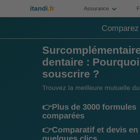
itandi
.fr
Assurance
F
Comparez e
Surcomplémentair
dentaire : Pourquoi
souscrire ?
Trouvez la meilleure mutuelle 
👉Plus de 3000 formules
comparées
👉Comparatif et devis en
quelques clics