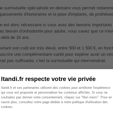
e surmutuelle spécialisée en dentaire vous permet notamm
passements d'honoraires et la pose d'implants, de prothèse
le est donc nécessaire si vous avez des besoins importants 
ez besoin d'orthodontie pour adulte, vous savez que ce n'es
-delà de 16 ans.
urtant son coût est très élevé, entre 500 et 1 500 €, en fonc
uscrire une complémentaire santé pour espérer avoir un rem
rait pas suffisante, c'est la surmutuelle qui interviendrait.
oi qu'il en soit, ce genre de contrat est personnalisable, v
soins et à votre budget, afin d'avoir une couverture optimale
Sommaire
omment fonctionne le rembour
urmutuelle dentaire ?