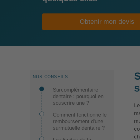
Obtenir mon devis
S
NOS CONSEILS
s
Surcomplémentaire
dentaire : pourquoi en
souscrire une ?
Le
ma
Comment fonctionne le
mu
remboursement d'une
surmutuelle dentaire ?
co
ch
Les limites de la