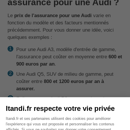
assurance pour une Audi ?
Le
prix de l'assurance pour une Audi
varie en
fonction du modèle et des facteurs mentionnés
précédemment. Pour vous donner une idée, voici
quelques exemples :
Pour une Audi A3, modèle d'entrée de gamme,
l'assurance peut coûter en moyenne entre
600 et
900 euros par an
.
Une Audi Q5, SUV de milieu de gamme, peut
coûter entre
800 et 1200 euros par an à
assurer.
Enfin, pour une Audi R8, supercar haut de
gamme, l'assurance peut facilement dépasser
2000 euros par an.
Ces prix sont bien sûr
indicatifs
et peuvent
varier