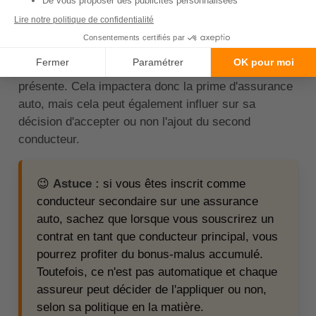
Au moment de l'ajout du conducteur secondaire,
comme nous l'avons vu précédemment, l'assureur
va prendre en compte le coefficient de réduction /
majoration de celui-ci, afin de cerner le risque qu'il
présente. Cela impactera donc la prime d'assurance
auto, mais cela peut également influer sur sa
décision d'accepter ou non l'ajout du second
conducteur.
😉
Astuce :
si vous êtes inscrit comme
conducteur secondaire sur une assurance
auto, sachez que lorsque vous souscrirez un
contrat en tant que conducteur principal, vous
pourrez profiter du bonus-malus accumulé.
Toutefois, ce n'est pas automatique et chaque
assureur peut décider de l'appliquer ou non,
selon sa politique en la matière.