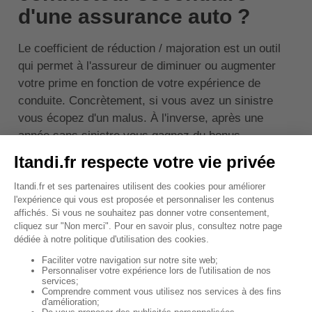
d'une assurance auto ?
Le coefficient de réduction / majoration est un outil
qui permet à l'assureur de diminuer ou augmenter
votre prime en fonction de votre expérience de
conduite. Concrètement, si vous avez un sinistre
vous écopez d'un malus. À l'inverse, après une
année sans sinistre vous gagnez du bonus.
Le bonus-malus peut être au maximum de 3,5 et au
minimum de 0,5. Il est lié au véhicule assuré et non
aux conducteurs.
De ce fait, même si c'est le conducteur principal qui
est responsable du contrat, si le conducteur
secondaire a un accident, il impactera le bonus-
malus du contrat et donc à la fois le sien et celui du
conducteur principal.