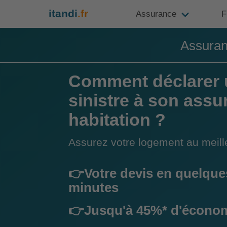
itandi
.fr
Assurance
F
Assuranc
Comment déclarer 
sinistre à son ass
habitation ?
Assurez votre logement au meille
👉Votre devis en quelque
minutes
👉Jusqu'à 45%* d'écono