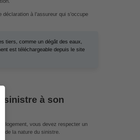
tion.
déclaration à l'assureur qui s'occupe
es tiers, comme un dégât des eaux,
nt est téléchargeable depuis le site
 sinistre à son
re logement, vous devez respecter un
on de la nature du sinistre.