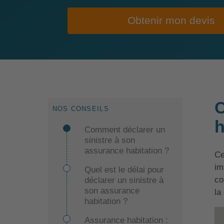
Obtenir mon devis
C
NOS CONSEILS
h
Comment déclarer un
sinistre à son
assurance habitation ?
Ce
im
Quel est le délai pour
co
déclarer un sinistre à
son assurance
la
habitation ?
Assurance habitation :