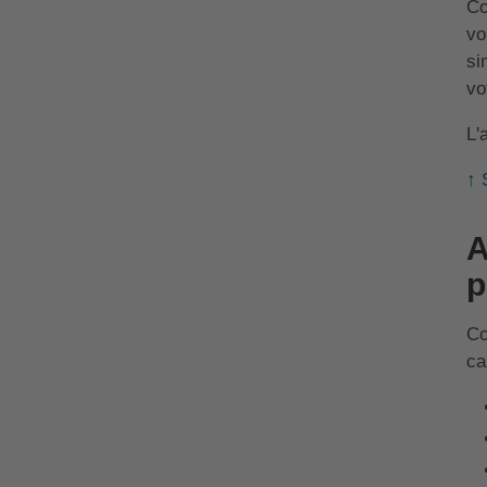
Co
vo
si
vo
L'
↑ 
A
p
Co
ca