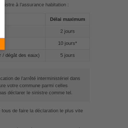
inistre à l'assurance habitation :
Délai maximum
2 jours
10 jours*
r / dégât des eaux)
5 jours
cation de l'arrêté interministériel dans
nclure votre commune parmi celles
as déclarer le sinistre comme tel.
tous de faire la déclaration le plus vite