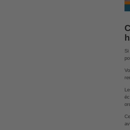
C
h
Si
po
Vo
re
Le
éc
or
Ce
av