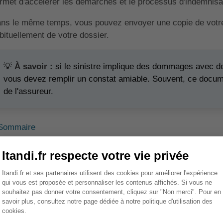
rmet d'accélérer les démarches et le processus d'indemnisa
ns le même temps, vous pouvez envoyer une copie de votre 
bituellement de votre dossier.
💡
À savoir :
si le sinistre implique des dommages avec d
vous devez remplir un constat amiable. Souvent, ce docume
de l'assureur.
Sommaire
uel est le délai pour déclarer un
ssurance habitation ?
s lors que vous prenez connaissance d'un sinistre dans vot
lai pour l'envoi de votre déclaration. Ce délai varie en foncti