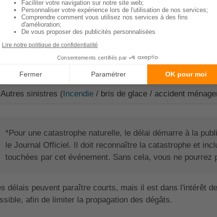
ici les différents délais à respecter pour une déclaration de s
Nature du sinistre
Vol / cambriolage
Catastrophe naturelle
Autres sinistres (
Incendie
/ bris de glace / accident ménage
*Pour une catastrophe naturelle, le délai démarre à la publi
le Journal Officiel. Il doit reconnaître la catastrophe et i
touchées par cet événement. Sans cela, vous ne pourrez p
s délais peuvent paraître courts, mais il est dans l'intérêt de 
ssible, afin de limiter la propagation des dégâts.