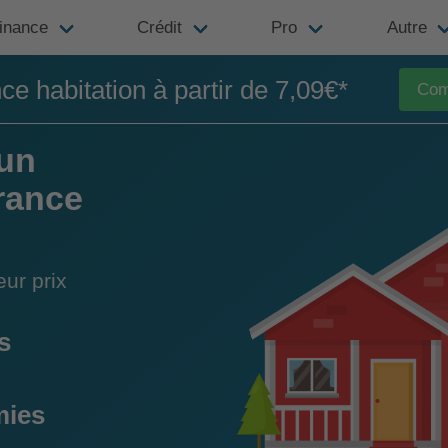
inance
Crédit
Pro
Autre
e habitation à partir de 7,09€*
Com
un
urance
ur prix
s
mies