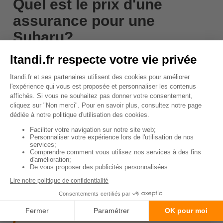
Quel est le prix d'une
assurance pour une
Subaru?
Le
coût de l'assurance pour une Subaru
peut
varier en fonction de nombreuses variantes, y
compris le modèle de voiture, l'âge du conducteur,
l'historique de conduite et l'emplacement. En
moyenne
, l'assurance pour une Subaru peut coûter
entre
800 et 2000 euros par an
.
Par exemple, pour une Subaru Impreza, un modèle
populaire, l'assurance peut coûter en
moyenne
environ
1200 euros par an
. Pour un modèle plus
haut de gamme comme la Subaru WRX, l'assurance
peut être plus coûteuse, avec des primes annuelles
moyennes de
1500 euros ou plus
.