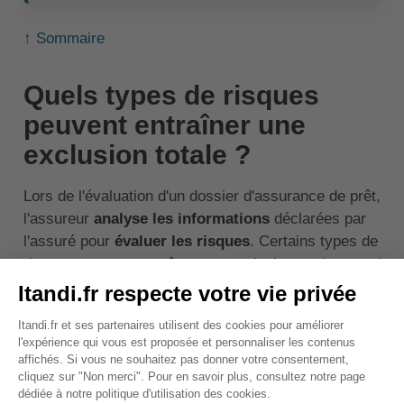
↑ Sommaire
Quels types de risques
peuvent entraîner une
exclusion totale ?
Lors de l'évaluation d'un dossier d'assurance de prêt,
l'assureur
analyse les informations
déclarées par
l'assuré pour
évaluer les risques
. Certains types de
risques peuvent entraîner une exclusion totale, parmi
lesquels :
Les risques de santé :
certaines maladies ou
antécédents médicaux spécifiques, tels qu'une
maladie chronique ou une condition médicale
grave, peuvent être jugés trop risqués par