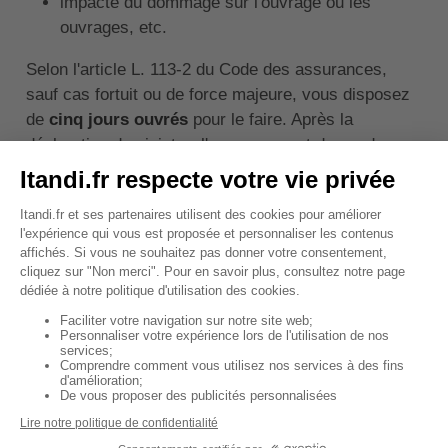
impacte du dommage sur l'ouvrage ou les
ouvrages, etc.
Selon l'article L. 113-2 du Code des assurances,
sauf cas fortuit ou de force majeure, vous disposez
de
cinq jours ouvrés
pour le faire. Après la
déclaration du sinistre, l'assureur peut demander un
diagnostic de l'ouvrage endommagé pour évaluer les
dommages induits par la canalisation enterrée. Après
avoir fourni ce diagnostic, vous devez entamer les
travaux de réparation et les réaliser dans les délais
fixés par le contrat d'assurance.
↑ Sommaire