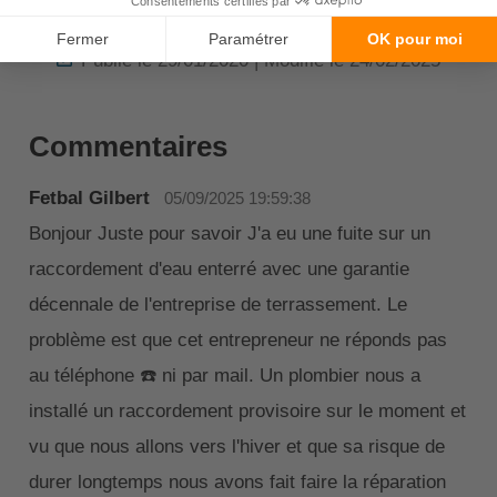
Alexandre Lamour
Publié le 29/01/2020 | Modifié le 24/02/2025
Commentaires
Fetbal Gilbert
05/09/2025 19:59:38
Bonjour Juste pour savoir J'a eu une fuite sur un
raccordement d'eau enterré avec une garantie
décennale de l'entreprise de terrassement. Le
problème est que cet entrepreneur ne réponds pas
au téléphone ☎️ ni par mail. Un plombier nous a
installé un raccordement provisoire sur le moment et
vu que nous allons vers l'hiver et que sa risque de
durer longtemps nous avons fait faire la réparation