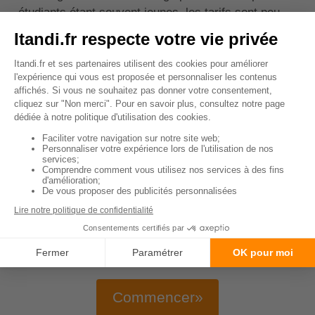
étudiants étant souvent jeunes, les tarifs sont peu
élevés.
💡
Le saviez-vous :
pour obtenir une prise en
charge de leurs frais de santé, les étudiants
étrangers, hors Union européenne, Suisse et
Monaco doivent s'inscrire sur le site etudiant-
etranger.ameli.fr.
↑ Sommaire
Comparez les meilleures
mutuelles santé en 2 minutes:
Commencer»