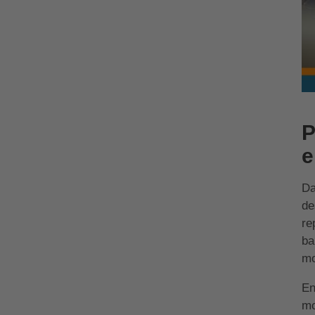
P
e
Da
de
re
ba
m
En
mo