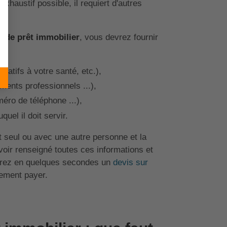
xhaustif possible, il requiert d'autres
e de prêt immobilier
, vous devrez fournir
elatifs à votre santé, etc.),
ments professionnels ...),
éro de téléphone ...),
uel il doit servir.
t seul ou avec une autre personne et la
voir renseigné toutes ces informations et
vrez en quelques secondes un
devis sur
lement payer.