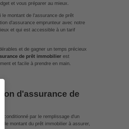
udget et vous préparer au mieux.
 le montant de l'assurance de prêt
lation d'assurance emprunteur avec notre
eux et qui est accessible à un tarif
dérables et de gagner un temps précieux
surance de prêt immobilier
est
ment et facile à prendre en main.
ion d'assurance de
 conditionné par le remplissage d'un
nt le montant du prêt immobilier à assurer,