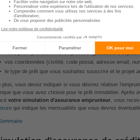
 durée et son taux. Puisque notre simulateur se veut le plus e
formations en complément.
 d'autres termes, pour
réaliser une simulation d'assuranc
rtaines informations :
votre profil d'emprunteur (âge, situation familiale, risques r
votre profil professionnel emprunteur (profession, déplace
vos coordonnées (civilité, code postal, adresse email, num
le type de prêt que vous souhaitez souscrire et le projet auq
 plus, vous devez indiquer si vous désirez réaliser l'emprun
nque que vous avez choisie pour le prêt immobilier. Après a
ncé
votre simulation d'assurance emprunteur
, vous rece
sure
qui indique les mensualités que vous devrez éventuel
Sommaire