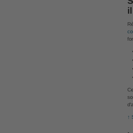
S
i
Ré
co
fo
Ce
so
d'
↑ 