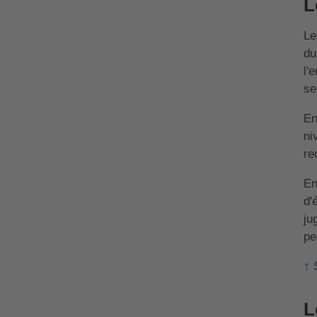
L
L
du
l'
se
En
ni
re
En
d'
ju
pe
↑ 
L