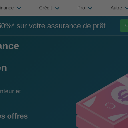
inance
Crédit
Pro
Autre
50%* sur votre assurance de prêt
C
ance
en
nteur et
s offres