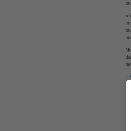
ou
Vo
im
ou
pr
No
da
di
↑ 
C
p
Le
fo