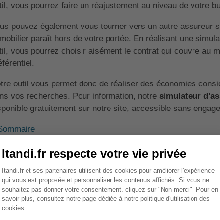
til, vous pourrez faire un réajustement au niveau de votre b
us pouvez également vous tourner vers un autre assureur si
mobilier paraît hors de votre portée. En réalisant une simu
til, vous pourrez choisir aisément le contrat qui couvre au mi
éférentiel.
tre outil vous permet donc de réaliser des économies consi
ns vos recherches. Pour information, notre
simulateur d'as
sponible gratuitement sur notre site, accessible sans engage
Sommaire
omment fonctionne une simulat
rêt immobilier ?
 fonctionnement d'une simulation d'assurance emprunteur est
rmulaire. En général, les informations qui y sont requises so