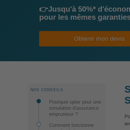
👉Jusqu'à 50%* d'écono
pour les mêmes garantie
Obtenir mon devis
S
NOS CONSEILS
S
Pourquoi opter pour une
simulation d'assurance
emprunteur ?
Po
em
Comment fonctionne