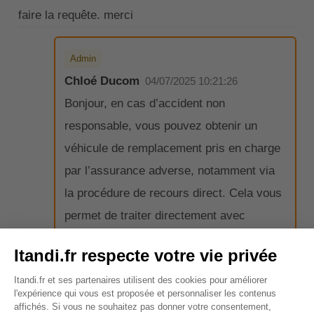
faire la requête. merci
Admin
Chloé Ducom
04/07/2025 10:21:26
Bonjour, en cas d’accident non
responsable, vous pouvez obtenir un
véhicule de remplacement pris en charge
par l’assurance adverse, notamment via
la procédure de recours direct. Cela vous
permet de traiter directement avec
l’assureur du responsable, sans passer
par votre propre assurance, qui n’est pas
tenue de faire la demande pour vous. Je
vous conseille de mandater un expert