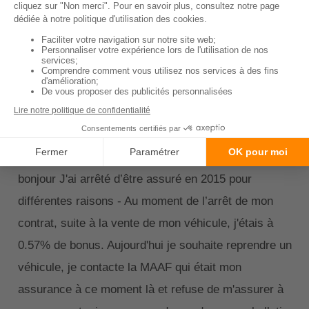
indépendant pour défendre vos intérêts et
envoyer une mise en demeure à
l’assureur adverse pour exiger la prise en
charge de la location pendant toute la
durée d’immobilisation du véhicule.
Répondre
Beya Aissaoui
29/06/2024 12:32:27
bonjour J'ai arrêté d’être assuré en 2015 pour
différentes raisons - Au moment de l’arrêt de mon
contrat, suite à la vente de mon véhicule, j'étais à
0.57% de bonus. Aujourd'hui je souhaite reprendre un
véhicule, je contacte la MAAF qui était mon
assurance à ce moment là et refuse de m'assurer à