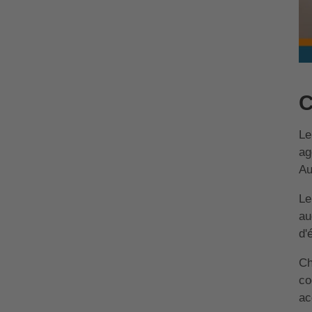
C
Le
ag
Au
Le
au
d'
Ch
co
ac