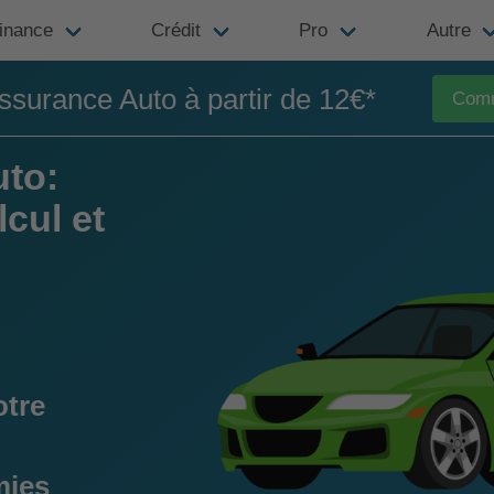
inance
Crédit
Pro
Autre
ssurance Auto à partir de 12€*
Com
uto:
cul et
otre
mies