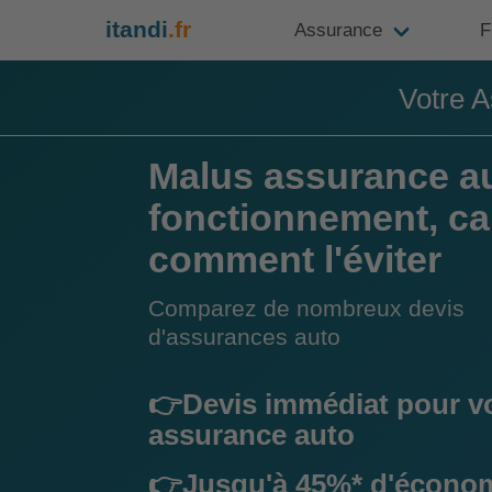
itandi
.fr
Assurance
F
Votre A
Malus assurance a
fonctionnement, cal
comment l'éviter
Comparez de nombreux devis
d'assurances auto
👉Devis immédiat pour v
assurance auto
👉Jusqu'à 45%* d'écono