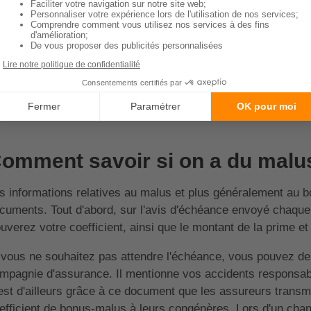
ans, votre malus disparaît et vous revenez un
bonus/malus
d
s conducteurs commencent pour leur première année d'assu
la signifie que si vous subissez un vol, un incendie ou un a
sponsable, votre coefficient de réduction/majoration ne ser
joration de malus.
Sommaire
omment savoir si on a du malu
s informations relatives au malus et plus généralement au 
cuments. Tout d'abord, sur l'avis d'échéance envoyé chaque
ouverez votre coefficient, ainsi que le montant de la prime et 
 vous ne souhaitez pas attendre l'échéance, vous pouvez de
mpagnie d'assurance. Il mentionne vos accidents responsable
est d'ailleurs grâce à ce document que les assureurs transme
efficient de bonus-malus à leurs congénères. Lors d'un chang