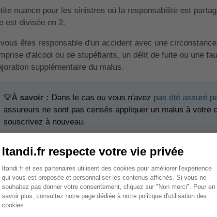
tite nuance pour les sinistres où la responsabilité est parta
le est divisée en 2.
 vous êtes responsable d'un accident avec une circonstan
emprise d'alcool ou de stupéfiants, un délit de fuite ou une 
joration supplémentaire du malus.
💡
À savoir :
Dans le cas ou vous n'avez
pas été assuré p
assureurs ne sont pas censés appliquer un malus à votre 
souscrivez à nouveau.
Sommaire
ombien de temps conserve-t-on
 malus ne se conserve pas indéfiniment. En effet, si vous n