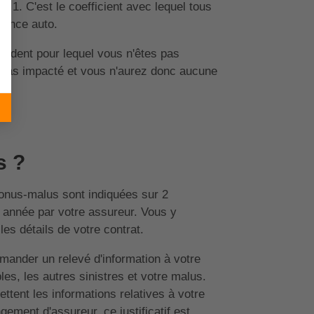
e 1. C'est le coefficient avec lequel tous
rance auto.
ccident pour lequel vous n'êtes pas
a pas impacté et vous n'aurez donc aucune
s ?
bonus-malus sont indiquées sur 2
 année par votre assureur. Vous y
les détails de votre contrat.
mander un relevé d'information à votre
s, les autres sinistres et votre malus.
ttent les informations relatives à votre
ement d'assureur, ce justificatif est