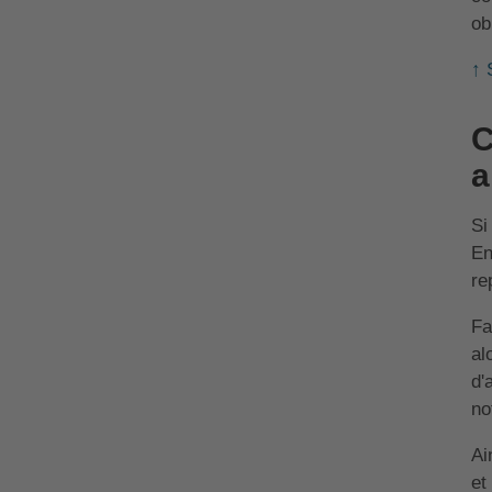
ob
↑ 
C
a
Si
En
re
Fa
al
d'
no
Ai
et