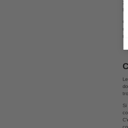
2 
le
Ce
re
ma
↑ 
C
Le
do
tr
Si
co
C'
co