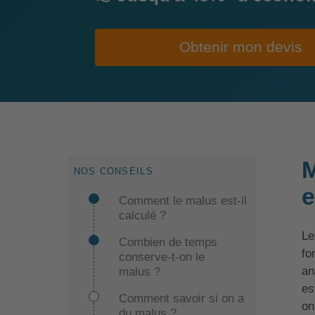
Obtenir mon devis
M
NOS CONSEILS
e
Comment le malus est-il
calculé ?
Le
Combien de temps
fo
conserve-t-on le
an
malus ?
es
Comment savoir si on a
on
du malus ?