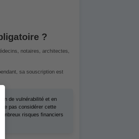
ligatoire ?
decins, notaires, architectes,
pendant, sa souscription est
n de vulnérabilité et en
e ne pas considérer cette
ombreux risques financiers