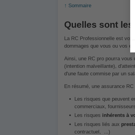
↑ Sommaire
Quelles sont le
La RC Professionnelle est votre
dommages que vous ou vos empl
Ainsi, une RC pro pourra vous 
(intention malveillante), d'atte
d'une faute commise par un sal
En résumé, une assurance RC 
Les risques que peuvent e
commerciaux, fournisseurs
Les risques
inhérents à v
Les risques liés aux
prest
contractuel, ...)