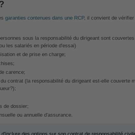
?
tes
garanties contenues dans une RCP
, il convient de vérifi
personnes sous la responsabilité du dirigeant sont couvertes
 ou les salariés en période d'essai)
isation et de prise en charge;
chises;
de carence;
s du contrat (la responsabilité du dirigeant est-elle couvert
ueur?);
s de dossier;
nsuelle ou annuelle d'assurance.
 d'inclure des options sur son contrat de responsabilité civi