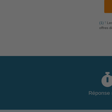
(1)
Les
offres d
Réponse 