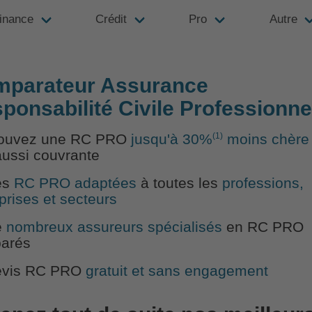
inance
Crédit
Pro
Autre
parateur Assurance
ponsabilité Civile Professionne
(1)
rouvez une RC PRO
jusqu'à 30%
moins chère
aussi couvrante
es
RC PRO adaptées
à toutes les
professions,
prises et secteurs
e
nombreux assureurs spécialisés
en RC PRO
arés
evis RC PRO
gratuit et sans engagement