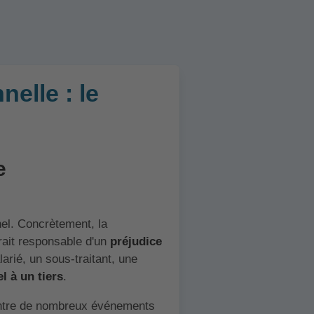
elle : le
e
nel. Concrètement, la
erait responsable d'un
préjudice
larié, un sous-traitant, une
l à un tiers
.
contre de nombreux événements