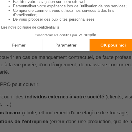
s garanties d'une assurance RC
 bouclier face aux nombreuses plaintes dont vous pourriez fa
oyés pourriez causer à des tiers.
couvrir en cas de manquement contractuel, de faute professi
inte à la vie privée, d'un dénigrement, de mauvaise concurren
arié.
PRO peut couvrir:
ncourir des
individus externes à votre société
(clients, vis
, ...)
os locaux
(chute, effondrement d'une étagère de stockage, .
ations de l'entreprise
(erreur dans une production, qualit