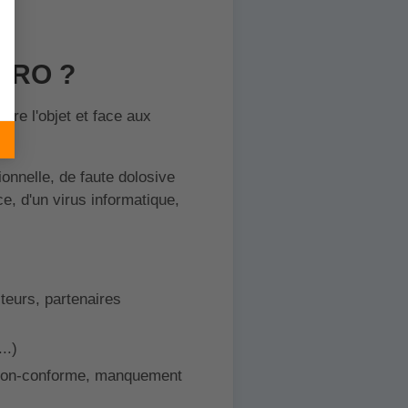
 PRO ?
ire l'objet et face aux
onnelle, de faute dolosive
ce, d'un virus informatique,
iteurs, partenaires
..)
é non-conforme, manquement