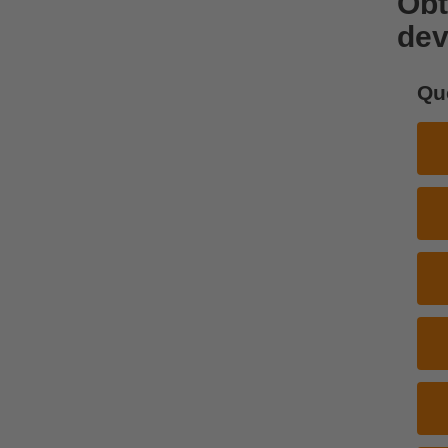
Obt
dev
Que