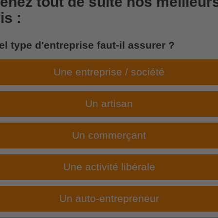
enez tout de suite nos meilleur
is :
l type d'entreprise faut-il assurer ?
Une entreprise / société
Un artisan
Un commerçant
Une activité libérale
Un auto-entrepreneur