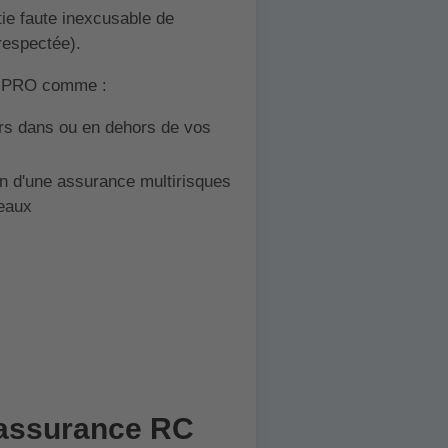
tie faute inexcusable de
 respectée).
RC PRO comme :
ers dans ou en dehors de vos
in d'une assurance multirisques
 eaux
d'assurance RC