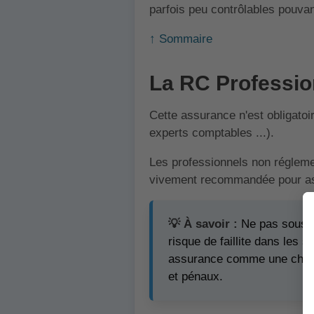
parfois peu contrôlables pouvan
↑ Sommaire
La RC Profession
Cette assurance n'est obligatoi
experts comptables ...).
Les professionnels non réglemen
vivement recommandée pour assu
💡 À savoir :
Ne pas souscri
risque de faillite dans les 
assurance comme une charg
et pénaux.