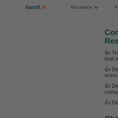
itandi
.fr
Assurance
F
Com
Res
👍 T
tout 
👍 D
entre
👍 D
comp
👍 D