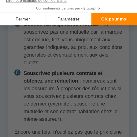
permettre, payer votre mutuelle à l'année
peut vous faire économiser entre 2 et 10%.
Oubliez les arguments inutiles
: ne
souscrivez pas une mutuelle car la marque
est connue, fiez-vous uniquement aux
garanties indiquées, au prix, aux conditions
générales et éventuellement aux avis
clients.
Souscrivez plusieurs contrats et
obtenez une réduction
: nombreux sont
les assureurs à proposer des réductions si
vous souscrivez plusieurs contrats chez
ce dernier (exemple : souscrire une
mutuelle et son contrat habitation chez le
même assureur).
Encore une fois, n'oubliez pas que le prix d'une