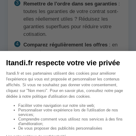
Remettre de l'ordre dans ses garanties
:
toutes les garanties de votre contrat sont-
elles réellement utiles ? Réduisez les
garanties superflues pour réduire votre
cotisation.
Comparez régulièrement les offres
: en
passant par un comparateur, vous pourrez
comparer les prix et les garanties de
milliers d'offres, vous saurez en un clin
d'œil si des économies sont possibles ou
non.
Votre conseiller n'est pas très serviable
? Optez pour une mutuelle en ligne, les
prix sont plus bas et le service par
téléphone et à distance est tout aussi bon !
Optez pour le paiement annuel des
cotisations
: Si vous pouvez vous le