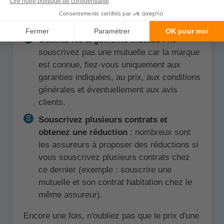
permettre, payer votre mutuelle à l'année
peut vous faire économiser entre 2 et 10%.
Oubliez les arguments inutiles
: ne
souscrivez pas une mutuelle car la marque
est connue, fiez-vous uniquement aux
garanties indiquées, au prix, aux conditions
générales et éventuellement aux avis
clients.
Souscrivez plusieurs contrats et
obtenez une réduction
: nombreux sont
les assureurs à proposer des réductions si
vous souscrivez plusieurs contrats chez
ce dernier (exemple : souscrire une
mutuelle et son contrat habitation chez le
même assureur).
Encore une fois, n'oubliez pas que le prix d'une