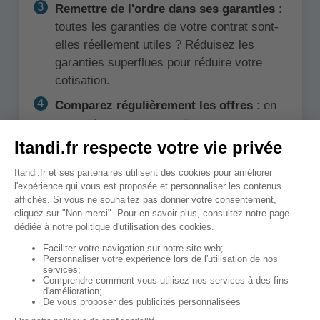
Remettre de l'ordre dans ses garanties
:
toutes les garanties de votre contrat sont-
elles réellement utiles ? Réduisez les
garanties superflues pour réduire votre
cotisation.
Comparez régulièrement les offres
: en
passant par un comparateur, vous pourrez
comparer les prix et les garanties de
milliers d'offres, vous saurez en un clin
d'œil si des économies sont possibles ou
non.
Votre conseiller n'est pas très serviable
? Optez pour une mutuelle en ligne, les
prix sont plus bas et le service par
téléphone et à distance est tout aussi bon !
Optez pour le paiement annuel des
cotisations
: Si vous pouvez vous le