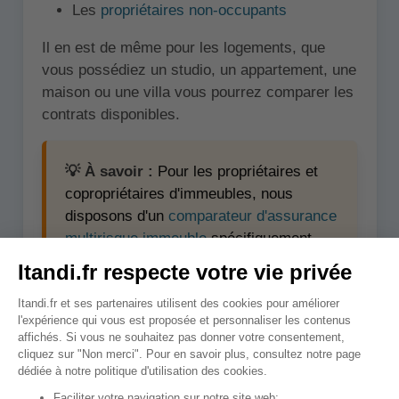
Les
propriétaires non-occupants
Il en est de même pour les logements, que
vous possédiez un studio, un appartement, une
maison ou une villa vous pourrez comparer les
contrats disponibles.
💡 À savoir :
Pour les propriétaires et
copropriétaires d'immeubles, nous
disposons d'un
comparateur d'assurance
multirisque immeuble
spécifiquement
dédié.
↑ Sommaire
Quand comparer les