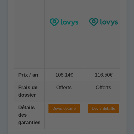
Prix / an
108,14€
116,50€
Frais de
Offerts
Offerts
dossier
Détails
Devis détaillé
Devis détaillé
D
des
garanties