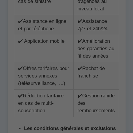
cas de sinistre
d'agences au
niveau local
✔️Assistance en ligne
✔️Assistance
et par téléphone
7j/7 et 24h/24
✔️ Application mobile
✔️Amélioration
des garanties au
fil des années
✔️Offres tarifaires pour
✔️Rachat de
services annexes
franchise
(télésurveillance, ...)
✔️Réduction tarifaire
✔️Gestion rapide
en cas de multi-
des
souscription
remboursements
Les conditions générales et exclusions