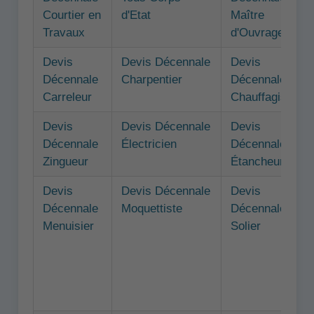
Courtier en
d'Etat
Maître
Travaux
d'Ouvrage
Devis
Devis Décennale
Devis
Décennale
Charpentier
Décennale
Carreleur
Chauffagiste
Devis
Devis Décennale
Devis
Décennale
Électricien
Décennale
Zingueur
Étancheur
Devis
Devis Décennale
Devis
Décennale
Moquettiste
Décennale
Menuisier
Solier