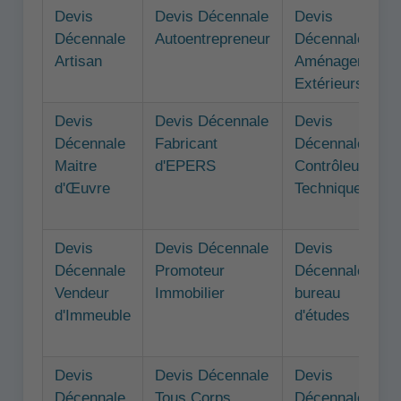
Devis
Devis Décennale
Devis
Décennale
Autoentrepreneur
Décennale
Artisan
Aménagements
Extérieurs
Devis
Devis Décennale
Devis
Décennale
Fabricant
Décennale
Maitre
d'EPERS
Contrôleur
d'Œuvre
Technique
Devis
Devis Décennale
Devis
Décennale
Promoteur
Décennale
Vendeur
Immobilier
bureau
d'Immeuble
d'études
Devis
Devis Décennale
Devis
Décennale
Tous Corps
Décennale